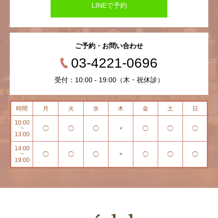
LINEで予約
ご予約・お問い合わせ
03-4221-0696
受付：10:00 - 19:00（木・祝休診）
時間
月
火
水
木
金
土
日
10:00
~
◯
◯
◯
×
◯
◯
◯
13:00
14:00
~
◯
◯
◯
×
◯
◯
◯
19:00