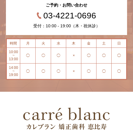
ご予約・お問い合わせ
03-4221-0696
受付：10:00 - 19:00（木・祝休診）
時間
月
火
水
木
金
土
日
10:00
~
◯
◯
◯
×
◯
◯
◯
13:00
14:00
~
◯
◯
◯
×
◯
◯
◯
19:00